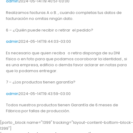
admin
2024-05-14T19:40:51-03:00
Realizamos facturas A o B. , cuando completas tus datos de
facturación no omitas ningún dato.
6 – ¿Quién puede recibir o retirar el pedido?
admin
2024-05-14T19:44:03-03:00
Es necesario que quien reciba o retira disponga de su DNI
físico o en foto para que podamos cooroborar la identidad , si
es una empresa, edificio o demás favor aclarar en notas para
que lo podamos entregar.
7 – ¿Los productos tienen garantía?
admin
2024-05-14T19:43:59-03:00
Todos nuestros productos tienen Garantía de 6 meses de
Fábrica por fallas de producción.
[porto_block name="1399" tracking="layout-content-bottom-block-
1399"]