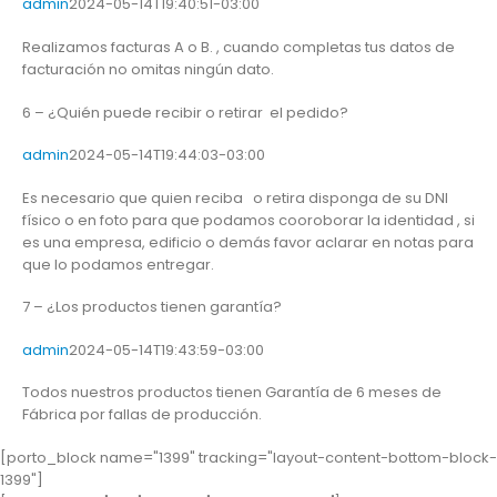
admin
2024-05-14T19:40:51-03:00
Realizamos facturas A o B. , cuando completas tus datos de
facturación no omitas ningún dato.
6 – ¿Quién puede recibir o retirar el pedido?
admin
2024-05-14T19:44:03-03:00
Es necesario que quien reciba o retira disponga de su DNI
físico o en foto para que podamos cooroborar la identidad , si
es una empresa, edificio o demás favor aclarar en notas para
que lo podamos entregar.
7 – ¿Los productos tienen garantía?
admin
2024-05-14T19:43:59-03:00
Todos nuestros productos tienen Garantía de 6 meses de
Fábrica por fallas de producción.
[porto_block name="1399" tracking="layout-content-bottom-block-
1399"]