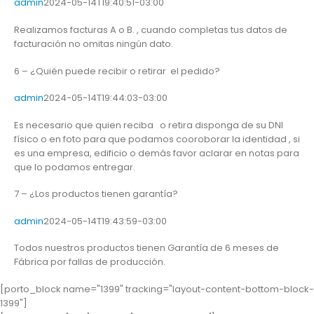
admin
2024-05-14T19:40:51-03:00
Realizamos facturas A o B. , cuando completas tus datos de
facturación no omitas ningún dato.
6 – ¿Quién puede recibir o retirar el pedido?
admin
2024-05-14T19:44:03-03:00
Es necesario que quien reciba o retira disponga de su DNI
físico o en foto para que podamos cooroborar la identidad , si
es una empresa, edificio o demás favor aclarar en notas para
que lo podamos entregar.
7 – ¿Los productos tienen garantía?
admin
2024-05-14T19:43:59-03:00
Todos nuestros productos tienen Garantía de 6 meses de
Fábrica por fallas de producción.
[porto_block name="1399" tracking="layout-content-bottom-block-
1399"]