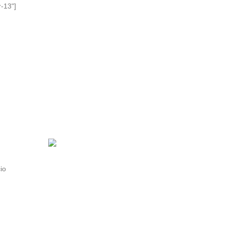
-13"]
io