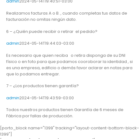
admin
2024-05-14T19:40:51-03:00
Realizamos facturas A o B. , cuando completas tus datos de
facturación no omitas ningún dato.
6 – ¿Quién puede recibir o retirar el pedido?
admin
2024-05-14T19:44:03-03:00
Es necesario que quien reciba o retira disponga de su DNI
físico o en foto para que podamos cooroborar la identidad , si
es una empresa, edificio o demás favor aclarar en notas para
que lo podamos entregar.
7 – ¿Los productos tienen garantía?
admin
2024-05-14T19:43:59-03:00
Todos nuestros productos tienen Garantía de 6 meses de
Fábrica por fallas de producción.
[porto_block name="1399" tracking="layout-content-bottom-block-
1399"]