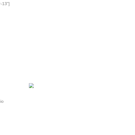
-13"]
io