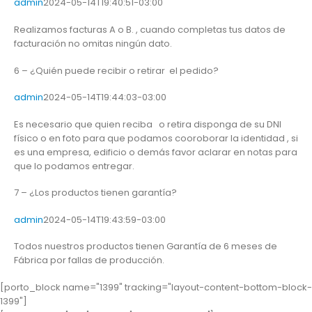
admin
2024-05-14T19:40:51-03:00
Realizamos facturas A o B. , cuando completas tus datos de
facturación no omitas ningún dato.
6 – ¿Quién puede recibir o retirar el pedido?
admin
2024-05-14T19:44:03-03:00
Es necesario que quien reciba o retira disponga de su DNI
físico o en foto para que podamos cooroborar la identidad , si
es una empresa, edificio o demás favor aclarar en notas para
que lo podamos entregar.
7 – ¿Los productos tienen garantía?
admin
2024-05-14T19:43:59-03:00
Todos nuestros productos tienen Garantía de 6 meses de
Fábrica por fallas de producción.
[porto_block name="1399" tracking="layout-content-bottom-block-
1399"]