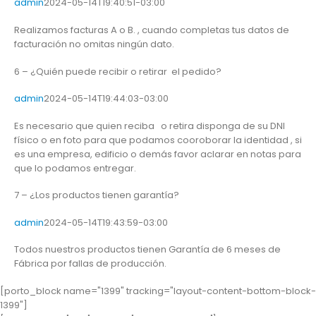
admin
2024-05-14T19:40:51-03:00
Realizamos facturas A o B. , cuando completas tus datos de
facturación no omitas ningún dato.
6 – ¿Quién puede recibir o retirar el pedido?
admin
2024-05-14T19:44:03-03:00
Es necesario que quien reciba o retira disponga de su DNI
físico o en foto para que podamos cooroborar la identidad , si
es una empresa, edificio o demás favor aclarar en notas para
que lo podamos entregar.
7 – ¿Los productos tienen garantía?
admin
2024-05-14T19:43:59-03:00
Todos nuestros productos tienen Garantía de 6 meses de
Fábrica por fallas de producción.
[porto_block name="1399" tracking="layout-content-bottom-block-
1399"]