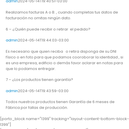
admin
2024-05-14T19:40:51-03:00
Realizamos facturas A o B. , cuando completas tus datos de
facturación no omitas ningún dato.
6 – ¿Quién puede recibir o retirar el pedido?
admin
2024-05-14T19:44:03-03:00
Es necesario que quien reciba o retira disponga de su DNI
físico o en foto para que podamos cooroborar la identidad , si
es una empresa, edificio o demás favor aclarar en notas para
que lo podamos entregar.
7 – ¿Los productos tienen garantía?
admin
2024-05-14T19:43:59-03:00
Todos nuestros productos tienen Garantía de 6 meses de
Fábrica por fallas de producción.
[porto_block name="1399" tracking="layout-content-bottom-block-
1399"]