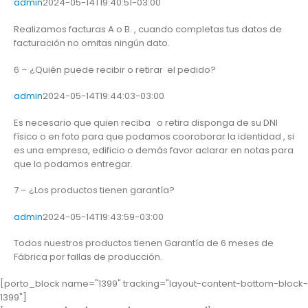
admin
2024-05-14T19:40:51-03:00
Realizamos facturas A o B. , cuando completas tus datos de
facturación no omitas ningún dato.
6 – ¿Quién puede recibir o retirar el pedido?
admin
2024-05-14T19:44:03-03:00
Es necesario que quien reciba o retira disponga de su DNI
físico o en foto para que podamos cooroborar la identidad , si
es una empresa, edificio o demás favor aclarar en notas para
que lo podamos entregar.
7 – ¿Los productos tienen garantía?
admin
2024-05-14T19:43:59-03:00
Todos nuestros productos tienen Garantía de 6 meses de
Fábrica por fallas de producción.
[porto_block name="1399" tracking="layout-content-bottom-block-
1399"]