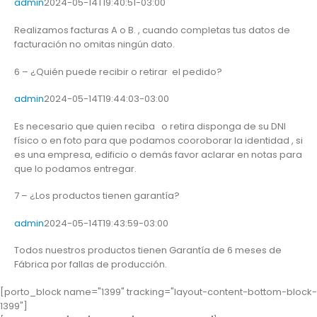
admin
2024-05-14T19:40:51-03:00
Realizamos facturas A o B. , cuando completas tus datos de
facturación no omitas ningún dato.
6 – ¿Quién puede recibir o retirar el pedido?
admin
2024-05-14T19:44:03-03:00
Es necesario que quien reciba o retira disponga de su DNI
físico o en foto para que podamos cooroborar la identidad , si
es una empresa, edificio o demás favor aclarar en notas para
que lo podamos entregar.
7 – ¿Los productos tienen garantía?
admin
2024-05-14T19:43:59-03:00
Todos nuestros productos tienen Garantía de 6 meses de
Fábrica por fallas de producción.
[porto_block name="1399" tracking="layout-content-bottom-block-
1399"]