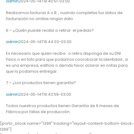
admin
2024-05-14T19:40:51-03:00
Realizamos facturas A o B. , cuando completas tus datos de
facturación no omitas ningún dato.
6 – ¿Quién puede recibir o retirar el pedido?
admin
2024-05-14T19:44:03-03:00
Es necesario que quien reciba o retira disponga de su DNI
físico o en foto para que podamos cooroborar la identidad , si
es una empresa, edificio o demás favor aclarar en notas para
que lo podamos entregar.
7 – ¿Los productos tienen garantía?
admin
2024-05-14T19:43:59-03:00
Todos nuestros productos tienen Garantía de 6 meses de
Fábrica por fallas de producción.
[porto_block name="1399" tracking="layout-content-bottom-block-
1399"]