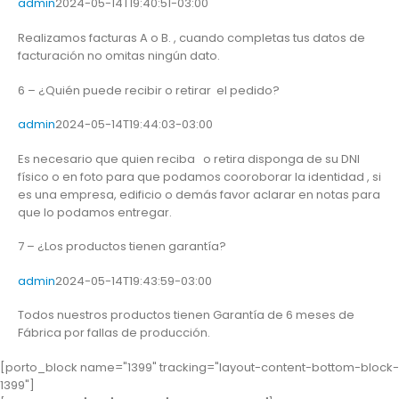
admin
2024-05-14T19:40:51-03:00
Realizamos facturas A o B. , cuando completas tus datos de
facturación no omitas ningún dato.
6 – ¿Quién puede recibir o retirar el pedido?
admin
2024-05-14T19:44:03-03:00
Es necesario que quien reciba o retira disponga de su DNI
físico o en foto para que podamos cooroborar la identidad , si
es una empresa, edificio o demás favor aclarar en notas para
que lo podamos entregar.
7 – ¿Los productos tienen garantía?
admin
2024-05-14T19:43:59-03:00
Todos nuestros productos tienen Garantía de 6 meses de
Fábrica por fallas de producción.
[porto_block name="1399" tracking="layout-content-bottom-block-
1399"]