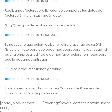
admin
2024-05-14T19:40:51-03:00
Realizamos facturas A o B. , cuando completas tus datos de
facturación no omitas ningún dato.
6 – ¿Quién puede recibir o retirar el pedido?
admin
2024-05-14T19:44:03-03:00
Es necesario que quien reciba o retira disponga de su DNI
físico o en foto para que podamos cooroborar la identidad , si
es una empresa, edificio o demás favor aclarar en notas para
que lo podamos entregar.
7 – ¿Los productos tienen garantía?
admin
2024-05-14T19:43:59-03:00
Todos nuestros productos tienen Garantía de 6 meses de
Fábrica por fallas de producción.
[porto_block name="1399" tracking="layout-content-bottom-block-
1399"]